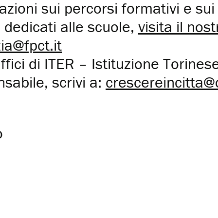
azioni sui percorsi formativi e sui 
a
dedicati alle scuole,
visita il nost
a@fpct.it
uffici di ITER – Istituzione Torine
abile, scrivi a:
crescereincitta@