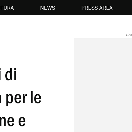
UTURA
NEWS
PRESS AREA
Ho
 di
 per le
ine e