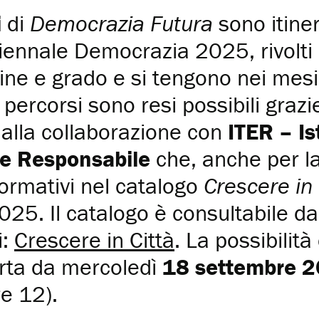
i
di
Democrazia Futura
sono itiner
ennale Democrazia 2025, rivolti 
ine e grado e si tengono nei mes
 percorsi sono resi possibili grazi
alla collaborazione con
ITER – Is
ne Responsabile
che, anche per la
 formativi nel catalogo
Crescere in 
25. Il catalogo è consultabile d
i:
Crescere in Città
. La possibilità
erta da mercoledì
18 settembre 20
e 12).