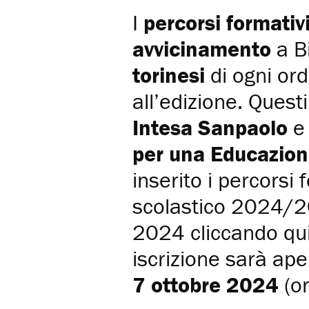
I
percorsi formativ
avvicinamento
a Bi
torinesi
di ogni ord
all’edizione. Questi
Intesa Sanpaolo
e 
per una Educazio
inserito i percorsi
scolastico 2024/20
2024 cliccando qu
iscrizione sarà ap
7 ottobre 2024
(or