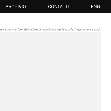
ARCHIVIO
CONTATTI
ENG
me
»
I percorsi formativi di Democrazia Futura per le scuole di ogni ordine e grado