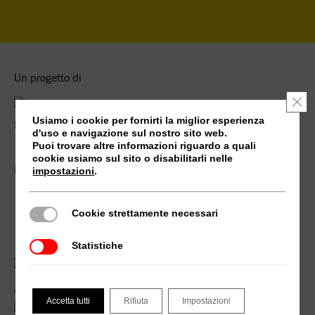
Un progetto di
Clo
Usiamo i cookie per fornirti la miglior esperienza
Realizzato da
d'uso e navigazione sul nostro sito web.
Puoi trovare altre informazioni riguardo a quali
cookie usiamo sul sito o disabilitarli nelle
In collaborazione con
impostazioni
.
Cookie strettamente necessari
Cookie strettamente necessari
Statistiche
Statistiche
Accetta tutti
Rifiuta
Impostazioni