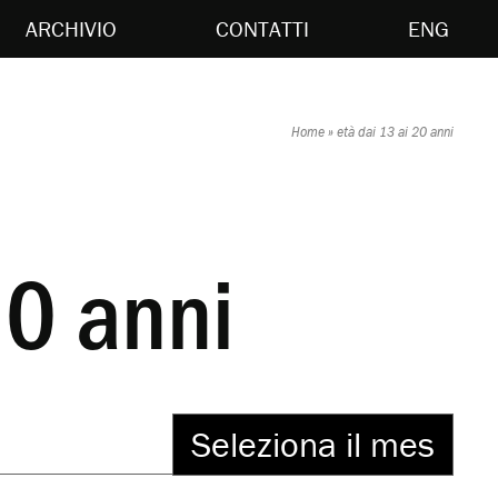
ARCHIVIO
CONTATTI
ENG
Home
»
età dai 13 ai 20 anni
20 anni